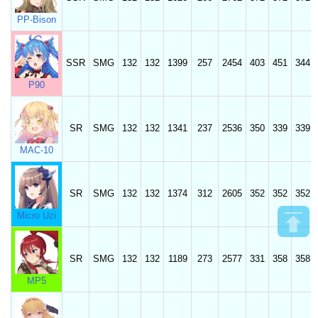
PP-Bison
SSR
SMG
132
132
1399
257
2454
403
451
344
P90
SR
SMG
132
132
1341
237
2536
350
339
339
MAC-10
SR
SMG
132
132
1374
312
2605
352
352
352
Micro Uzi
SR
SMG
132
132
1189
273
2577
331
358
358
MP5