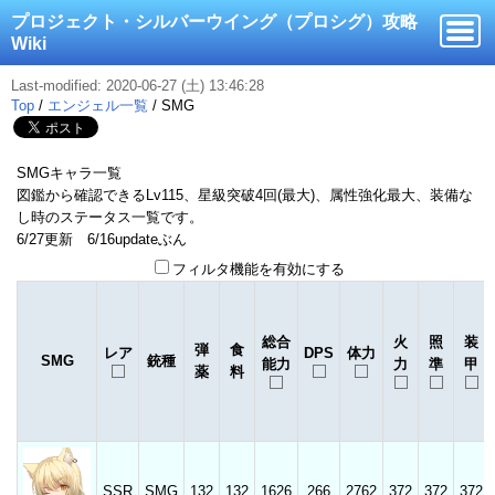
プロジェクト・シルバーウイング（プロシグ）攻略
Wiki
Last-modified: 2020-06-27 (土) 13:46:28
Top
/
エンジェル一覧
/
SMG
SMGキャラ一覧
図鑑から確認できるLv115、星級突破4回(最大)、属性強化最大、装備な
し時のステータス一覧です。
6/27更新 6/16updateぶん
フィルタ機能を有効にする
総合
火
照
装
弾
食
レア
DPS
体力
SMG
銃種
能力
力
準
甲
薬
料
SSR
SMG
132
132
1626
266
2762
372
372
372