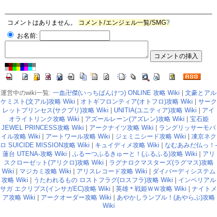
コメントはありません。
コメント/エンジェル一覧/SMG
?
お名前:
運営中のwiki一覧:
一血卍傑(いっちばんけつ) ONLINE 攻略 Wiki
|
文豪とアル
ケミスト(文アル)攻略 Wiki
|
オトギフロンティア(オトフロ)攻略 Wiki
|
サーク
レットプリンセス(サクプリ)攻略 Wiki
|
UNITIA(ユニティア)攻略 Wiki
|
アイ
オライトリンク攻略 Wiki
|
アズールレーン(アズレン)攻略 Wiki
|
宝石姫
JEWEL PRINCESS攻略 Wiki
|
アークナイツ攻略 Wiki
|
ラングリッサーモバ
イル攻略 Wiki
|
アートワール攻略 Wiki
|
ジェミニシード攻略 Wiki
|
凍京ネク
ロ SUICIDE MISSION攻略 Wiki
|
キュイディメ攻略 Wiki
|
なむあみだ仏っ！-
蓮台 UTENA-攻略 Wiki
|
ふるーつふるきゅーと！(ふるふる)攻略 Wiki
|
アリ
スクローゼット(アリクロ)攻略 Wiki
|
ラグナロクマスターズ(ラグマス)攻略
Wiki
|
マジカミ攻略 Wiki
|
アリスレコード攻略 Wiki
|
ダイバーディシステム
攻略 Wiki
|
うたわれるもの ロストフラグ(ロスフラ)攻略 Wiki
|
インペリアル
サガ エクリプス(インサガEC)攻略 Wiki
|
英雄＊戦姫ＷＷ攻略 Wiki
|
ナイトメ
ア攻略 Wiki
|
アークオーダー攻略 Wiki
|
あやかしランブル！(あやらぶ)攻略
Wiki